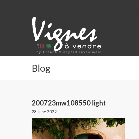
CODE: SELECT ALL
Blog
200723mw108550 light
28 June 2022