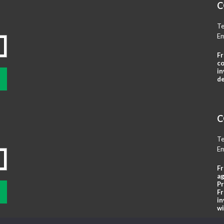
C
Te
Em
Fr
co
in
de
C
Te
Em
Fr
ag
Pr
Fr
in
wi