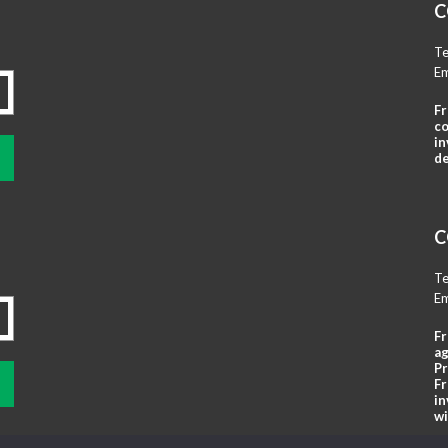
C
Te
Em
Fr
co
in
de
C
Te
Em
Fr
ag
Pr
Fr
in
wi