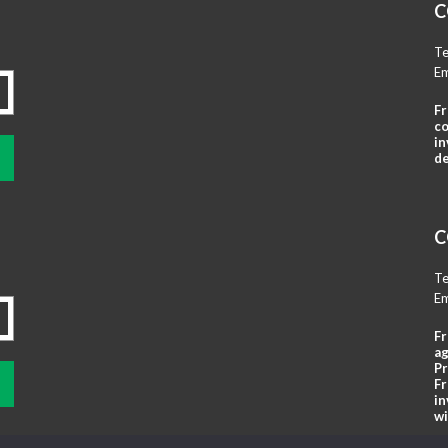
C
Te
Em
Fr
co
in
de
C
Te
Em
Fr
ag
Pr
Fr
in
wi