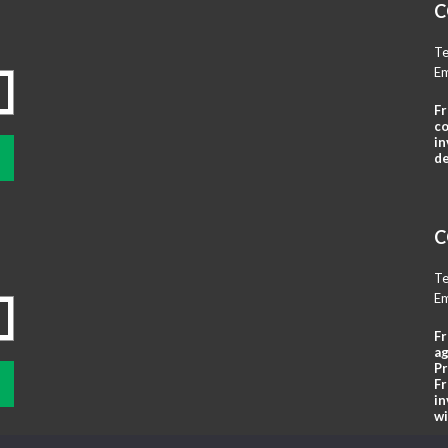
C
Te
Em
Fr
co
in
de
C
Te
Em
Fr
ag
Pr
Fr
in
wi