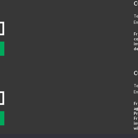
C
Te
Em
Fr
co
in
de
C
Te
Em
Fr
ag
Pr
Fr
in
wi