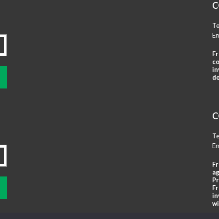
C
Te
Em
Fr
co
in
de
C
Te
Em
Fr
ag
Pr
Fr
in
wi