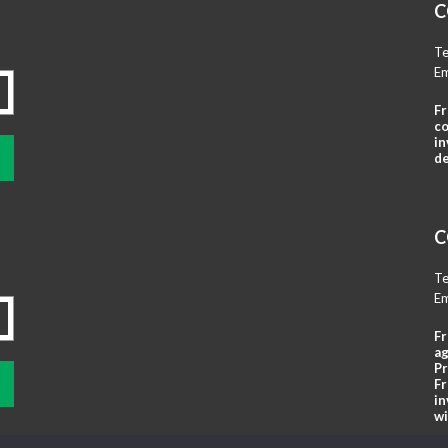
C
Te
Em
Fr
co
in
de
C
Te
Em
Fr
ag
Pr
Fr
in
wi