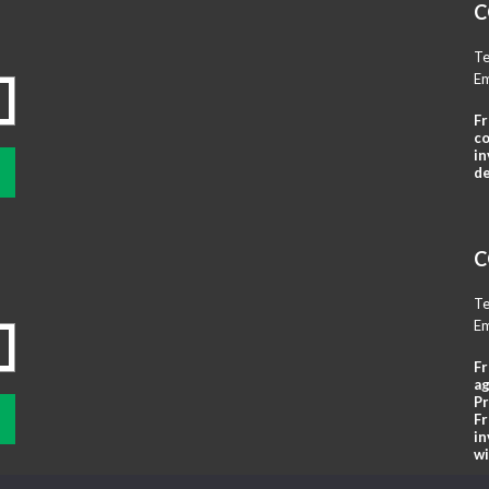
C
Te
Em
Fr
co
in
de
C
Te
Em
Fr
ag
Pr
Fr
in
wi