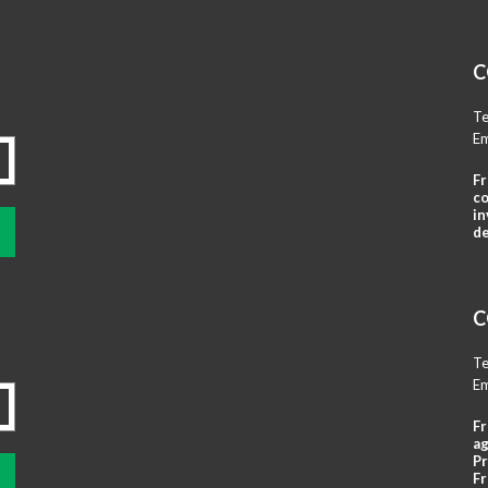
C
Te
Em
Fr
co
in
de
C
Te
Em
Fr
ag
Pr
Fr