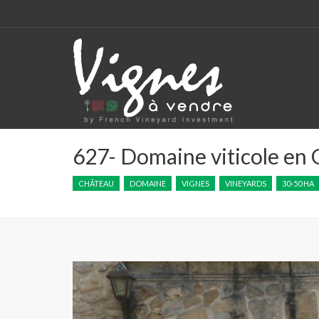
CODE: SELECT ALL
627- Domaine viticole en 
CHÂTEAU
DOMAINE
VIGNES
VINEYARDS
30-50 HA