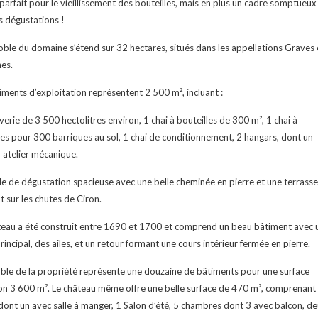
 parfait pour le vieillissement des bouteilles, mais en plus un cadre somptueux
s dégustations !
oble du domaine s’étend sur 32 hectares, situés dans les appellations Graves 
es.
iments d’exploitation représentent 2 500 m², incluant :
erie de 3 500 hectolitres environ, 1 chai à bouteilles de 300 m², 1 chai à
es pour 300 barriques au sol, 1 chai de conditionnement, 2 hangars, dont un
 atelier mécanique.
le de dégustation spacieuse avec une belle cheminée en pierre et une terrasse
 sur les chutes de Ciron.
eau a été construit entre 1690 et 1700 et comprend un beau bâtiment avec 
rincipal, des ailes, et un retour formant une cours intérieur fermée en pierre.
ble de la propriété représente une douzaine de bâtiments pour une surface
on 3 600 m². Le château même offre une belle surface de 470 m², comprenant
dont un avec salle à manger, 1 Salon d’été, 5 chambres dont 3 avec balcon, d