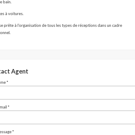
de bain.
es à voitures.
 se prête à l’organisation de tous les types de réceptions dans un cadre
onnel.
act Agent
ame *
mail *
essage *