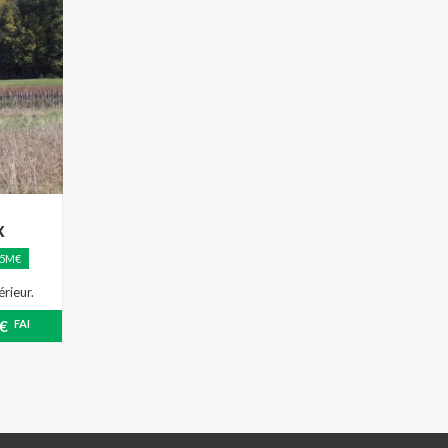
x
 5M€
rieur.
0€
FAI