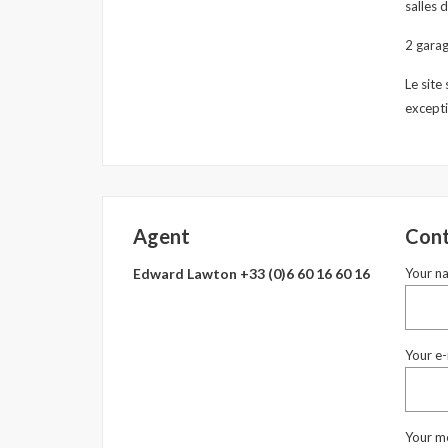
salles 
2 garag
Le site
excepti
Agent
Cont
Edward Lawton +33 (0)6 60 16 60 16
Your n
Your e-
Your m