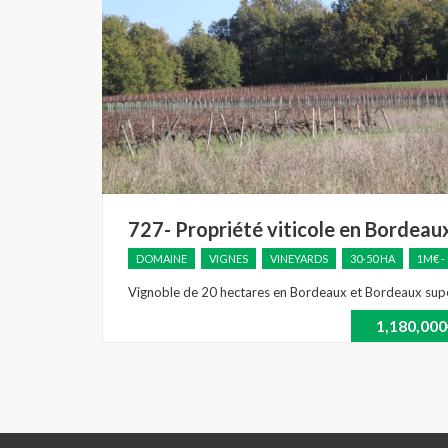
727- Propriété viticole en Bordeau
DOMAINE
VIGNES
VINEYARDS
30-50 HA
1M€ -
Vignoble de 20 hectares en Bordeaux et Bordeaux supé
1,180,00