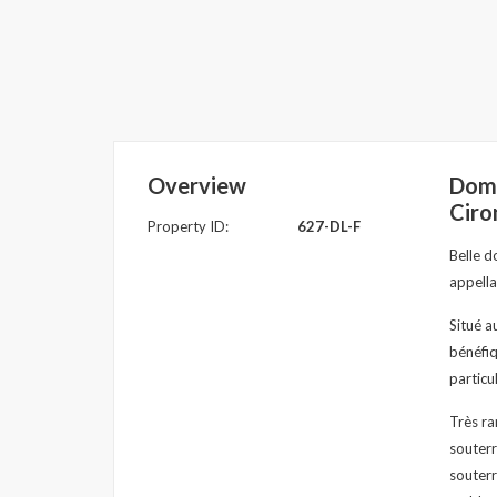
Overview
Doma
Ciro
Property ID:
627-DL-F
Belle d
appella
Situé a
bénéfiq
particul
Très ra
souterr
souterr