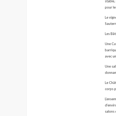
stable,
pour le
Le vign
Sautern
Les Bât
Une Cuv
barriqu
avec un
Une sal
donnant
Le Chât
corps p
L’ensem
d’envir
salons 