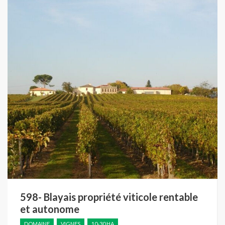
598- Blayais propriété viticole rentable
et autonome
DOMAINE
VIGNES
10-30 HA