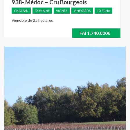
938- Médoc – Cru Bourgeois
CHÂTEAU
DOMAINE
VIGNES
VINEYARDS
10-30 HA
Vignoble de 25 hectares.
FAI
1,740,000€