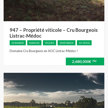
947 – Propriété viticole – Cru Bourgeois
Listrac-Médoc
DOMAINE
MAISON
VIGNES
VINEYARDS
10-30 HA
Domaine Cru Bourgeois en AOC Listrac-Médoc !
2,680,000€
FAI