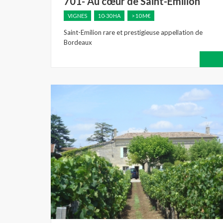
701- Au cœur de Saint-Emilion
VIGNES
10-30 HA
> 10 M€
Saint-Emilion rare et prestigieuse appellation de
Bordeaux