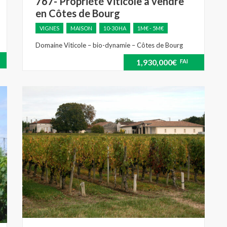
767- Propriété Viticole à vendre
en Côtes de Bourg
VIGNES
MAISON
10-30 HA
1M€ - 5M€
Domaine Viticole – bio-dynamie – Côtes de Bourg
1,930,000€
FAI