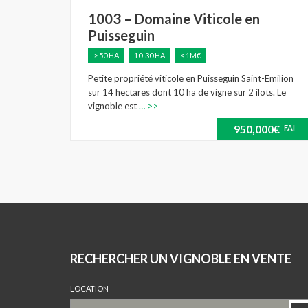
1003 – Domaine Viticole en
Puisseguin
> 50 HA
10-30 HA
< 1M€
Petite propriété viticole en Puisseguin Saint-Emilion
sur 14 hectares dont 10 ha de vigne sur 2 ilots. Le
vignoble est
… >>
950,000€
FAI
RECHERCHER UN VIGNOBLE EN VENTE
LOCATION