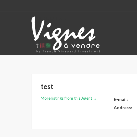
CODE: SELECT ALL
test
More listings from this Agent →
E-mail:
Address: